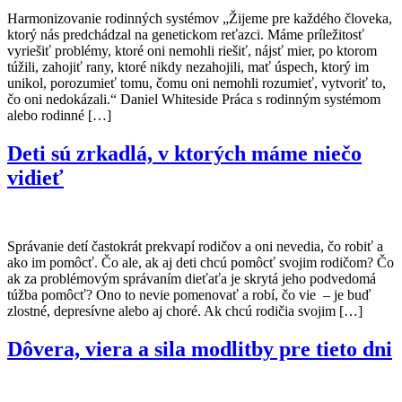
Harmonizovanie rodinných systémov „Žijeme pre každého človeka,
ktorý nás predchádzal na genetickom reťazci. Máme príležitosť
vyriešiť problémy, ktoré oni nemohli riešiť, nájsť mier, po ktorom
túžili, zahojiť rany, ktoré nikdy nezahojili, mať úspech, ktorý im
unikol, porozumieť tomu, čomu oni nemohli rozumieť, vytvoriť to,
čo oni nedokázali.“ Daniel Whiteside Práca s rodinným systémom
alebo rodinné […]
Deti sú zrkadlá, v ktorých máme niečo
vidieť
Správanie detí častokrát prekvapí rodičov a oni nevedia, čo robiť a
ako im pomôcť. Čo ale, ak aj deti chcú pomôcť svojim rodičom? Čo
ak za problémovým správaním dieťaťa je skrytá jeho podvedomá
túžba pomôcť? Ono to nevie pomenovať a robí, čo vie – je buď
zlostné, depresívne alebo aj choré. Ak chcú rodičia svojim […]
Dôvera, viera a sila modlitby pre tieto dni