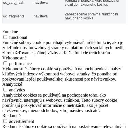
Pamätá si položky, ktoré používateľ
wc_cart_hash
návšteva
vložil do nákupného košíka.
Zabezpečenie správnej funkčnosti
wc_fragments
návšteva
nákupného košíka.
Funkčné
functional
Funkčné súbory cookie pomáhajú vykonávať určité funkcie, ako je
zdieľanie obsahu webovej stránky na platformách sociálnych médií,
zhromažďovanie spätnej väzby a ďalšie funkcie tretích strán.
Výkonnostné
performance
Výkonnostné súbory cookie sa používajú na pochopenie a analýzu
kľúčových indexov výkonnosti webovej stránky, čo pomáha pri
poskytovaní lepšej používateľskej skúsenosti pre návštevníkov.
Analytické
analytics
Analytické cookies sa používajú na pochopenie toho, ako
návštevníci interagujú s webovou stránkou. Tieto súbory cookie
pomáhajú poskytovať informácie o metrikách, ako je počet
návštevníkov, miera odchodov, zdroj návštevnosti atď.
Reklamné
advertisement
Reklamné súbory cookie sa používajú na poskytovanie relevantných