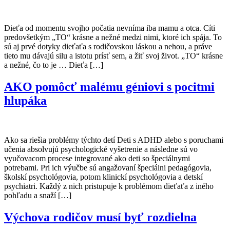
Dieťa od momentu svojho počatia nevníma iba mamu a otca. Cíti
predovšetkým „TO“ krásne a nežné medzi nimi, ktoré ich spája. To
sú aj prvé dotyky dieťaťa s rodičovskou láskou a nehou, a práve
tieto mu dávajú silu a istotu prísť sem, a žiť svoj život. „TO“ krásne
a nežné, čo to je … Dieťa […]
AKO pomôcť malému géniovi s pocitmi
hlupáka
Ako sa riešia problémy týchto detí Deti s ADHD alebo s poruchami
učenia absolvujú psychologické vyšetrenie a následne sú vo
vyučovacom procese integrované ako deti so špeciálnymi
potrebami. Pri ich výučbe sú angažovaní špeciálni pedagógovia,
školskí psychológovia, potom klinickí psychológovia a detskí
psychiatri. Každý z nich pristupuje k problémom dieťaťa z iného
pohľadu a snaží […]
Výchova rodičov musí byť rozdielna