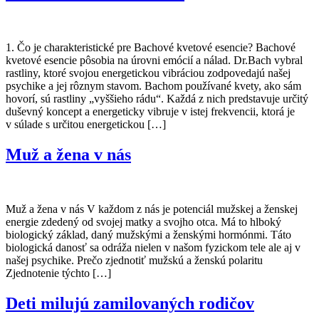
1. Čo je charakteristické pre Bachové kvetové esencie? Bachové
kvetové esencie pôsobia na úrovni emócií a nálad. Dr.Bach vybral
rastliny, ktoré svojou energetickou vibráciou zodpovedajú našej
psychike a jej rôznym stavom. Bachom používané kvety, ako sám
hovorí, sú rastliny „vyššieho rádu“. Každá z nich predstavuje určitý
duševný koncept a energeticky vibruje v istej frekvencii, ktorá je
v súlade s určitou energetickou […]
Muž a žena v nás
Muž a žena v nás V každom z nás je potenciál mužskej a ženskej
energie zdedený od svojej matky a svojho otca. Má to hlboký
biologický základ, daný mužskými a ženskými hormónmi. Táto
biologická danosť sa odráža nielen v našom fyzickom tele ale aj v
našej psychike. Prečo zjednotiť mužskú a ženskú polaritu
Zjednotenie týchto […]
Deti milujú zamilovaných rodičov