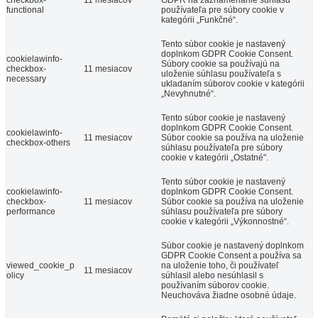
functional
používateľa pre súbory cookie v
kategórii „Funkčné“.
Tento súbor cookie je nastavený
doplnkom GDPR Cookie Consent.
cookielawinfo-
Súbory cookie sa používajú na
checkbox-
11 mesiacov
uloženie súhlasu používateľa s
necessary
ukladaním súborov cookie v kategórii
„Nevyhnutné“.
Tento súbor cookie je nastavený
doplnkom GDPR Cookie Consent.
cookielawinfo-
11 mesiacov
Súbor cookie sa používa na uloženie
checkbox-others
súhlasu používateľa pre súbory
cookie v kategórii „Ostatné".
Tento súbor cookie je nastavený
cookielawinfo-
doplnkom GDPR Cookie Consent.
checkbox-
11 mesiacov
Súbor cookie sa používa na uloženie
performance
súhlasu používateľa pre súbory
cookie v kategórii „Výkonnostné“.
Súbor cookie je nastavený doplnkom
GDPR Cookie Consent a používa sa
viewed_cookie_p
na uloženie toho, či používateľ
11 mesiacov
olicy
súhlasil alebo nesúhlasil s
používaním súborov cookie.
Neuchováva žiadne osobné údaje.