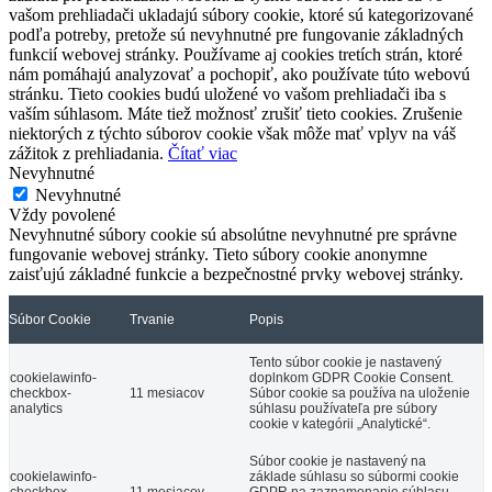
vašom prehliadači ukladajú súbory cookie, ktoré sú kategorizované
podľa potreby, pretože sú nevyhnutné pre fungovanie základných
funkcií webovej stránky. Používame aj cookies tretích strán, ktoré
nám pomáhajú analyzovať a pochopiť, ako používate túto webovú
stránku. Tieto cookies budú uložené vo vašom prehliadači iba s
vaším súhlasom. Máte tiež možnosť zrušiť tieto cookies. Zrušenie
niektorých z týchto súborov cookie však môže mať vplyv na váš
zážitok z prehliadania.
Čítať viac
Nevyhnutné
Nevyhnutné
Vždy povolené
Nevyhnutné súbory cookie sú absolútne nevyhnutné pre správne
fungovanie webovej stránky. Tieto súbory cookie anonymne
zaisťujú základné funkcie a bezpečnostné prvky webovej stránky.
Súbor Cookie
Trvanie
Popis
Tento súbor cookie je nastavený
cookielawinfo-
doplnkom GDPR Cookie Consent.
checkbox-
11 mesiacov
Súbor cookie sa používa na uloženie
analytics
súhlasu používateľa pre súbory
cookie v kategórii „Analytické“.
Súbor cookie je nastavený na
cookielawinfo-
základe súhlasu so súbormi cookie
checkbox-
11 mesiacov
GDPR na zaznamenanie súhlasu