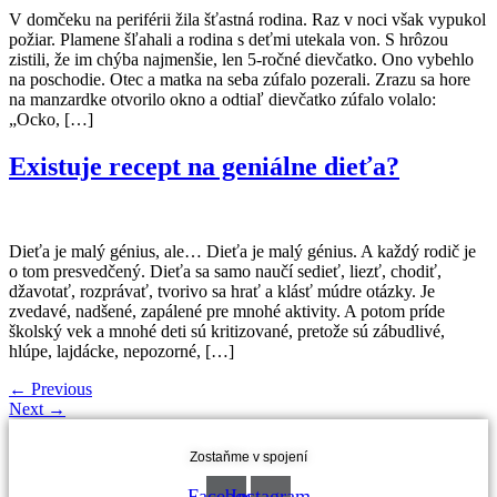
V domčeku na periférii žila šťastná rodina. Raz v noci však vypukol
požiar. Plamene šľahali a rodina s deťmi utekala von. S hrôzou
zistili, že im chýba najmenšie, len 5-ročné dievčatko. Ono vybehlo
na poschodie. Otec a matka na seba zúfalo pozerali. Zrazu sa hore
na manzardke otvorilo okno a odtiaľ dievčatko zúfalo volalo:
„Ocko, […]
Existuje recept na geniálne dieťa?
Dieťa je malý génius, ale… Dieťa je malý génius. A každý rodič je
o tom presvedčený. Dieťa sa samo naučí sedieť, liezť, chodiť,
džavotať, rozprávať, tvorivo sa hrať a klásť múdre otázky. Je
zvedavé, nadšené, zapálené pre mnohé aktivity. A potom príde
školský vek a mnohé deti sú kritizované, pretože sú zábudlivé,
hlúpe, lajdácke, nepozorné, […]
←
Previous
Next
→
Zostaňme v spojení
Facebook
Instagram