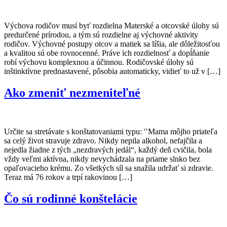
Výchova rodičov musí byť rozdielna Materské a otcovské úlohy sú
predurčené prírodou, a tým sú rozdielne aj výchovné aktivity
rodičov. Výchovné postupy otcov a matiek sa líšia, ale dôležitosťou
a kvalitou sú obe rovnocenné. Práve ich rozdielnosť a dopĺňanie
robí výchovu komplexnou a účinnou. Rodičovské úlohy sú
inštinktívne prednastavené, pôsobia automaticky, vidieť to už v […]
Ako zmeniť nezmeniteľné
Určite sa stretávate s konštatovaniami typu: ′′Mama môjho priateľa
sa celý život stravuje zdravo. Nikdy nepila alkohol, nefajčila a
nejedla žiadne z tých „nezdravých jedál“, každý deň cvičila, bola
vždy veľmi aktívna, nikdy nevychádzala na priame slnko bez
opaľovacieho krému. Zo všetkých síl sa snažila udržať si zdravie.
Teraz má 76 rokov a trpí rakovinou […]
Čo sú rodinné konštelácie