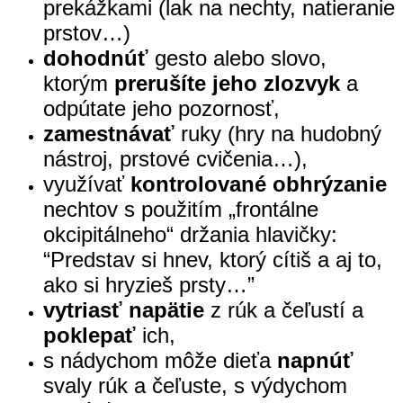
prekážkami (lak na nechty, natieranie
prstov…)
dohodnúť
gesto alebo slovo,
ktorým
prerušíte jeho zlozvy
k
a
odpútate jeho pozornosť,
zamestnávať
ruky (hry na hudobný
nástroj, prstové cvičenia…),
využívať
kontrolované obhrýzanie
nechtov s použitím „frontálne
okcipitálneho“ držania hlavičky:
“Predstav si hnev, ktorý cítiš a aj to,
ako si hryzieš prsty…”
vytriasť napätie
z rúk a čeľustí a
poklepať
ich,
s nádychom môže dieťa
napnúť
svaly rúk a čeľuste, s výdychom