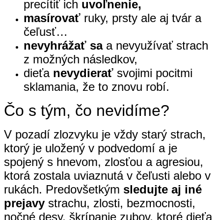
precítiť ich
uvoľnenie,
masírovať
ruky, prsty ale aj tvár a
čeľusť…
nevyhrážať sa
a nevyužívať strach
z možných následkov,
dieťa
nevydierať
svojimi pocitmi
sklamania, že to znovu robí.
Čo s tým, čo nevidíme?
V pozadí zlozvyku je vždy starý strach,
ktorý je uložený v podvedomí a je
spojený s hnevom, zlosťou a agresiou,
ktorá zostala uviaznutá v čeľusti alebo v
rukách. Predovšetkým
sledujte aj iné
prejavy
strachu, zlosti, bezmocnosti,
nočné desy, škrípanie zubov, ktoré dieťa