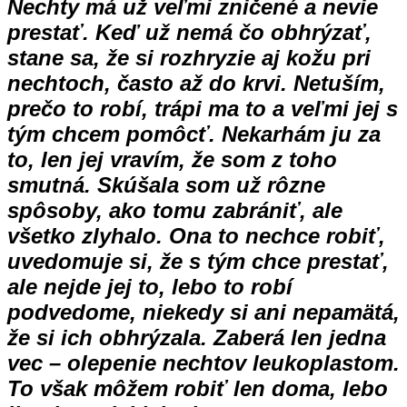
Nechty má už veľmi zničené a nevie
prestať. Keď už nemá čo obhrýzať,
stane sa, že si rozhryzie aj kožu pri
nechtoch, často až do krvi. Netuším,
prečo to robí, trápi ma to a veľmi jej s
tým chcem pomôcť. Nekarhám ju za
to, len jej vravím, že som z toho
smutná. Skúšala som už rôzne
spôsoby, ako tomu zabrániť, ale
všetko zlyhalo. Ona to nechce robiť,
uvedomuje si, že s tým chce prestať,
ale nejde jej to, lebo to robí
podvedome, niekedy si ani nepamätá,
že si ich obhrýzala. Zaberá len jedna
vec – olepenie nechtov leukoplastom.
To však môžem robiť len doma, lebo