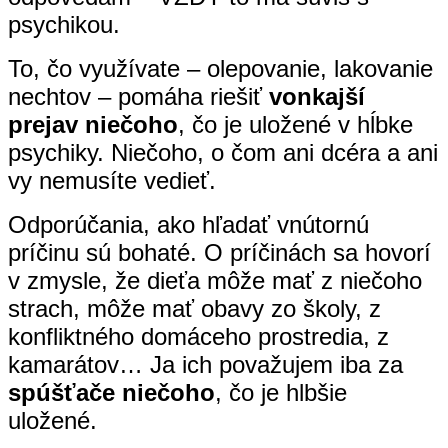
psychikou.
To, čo využívate – olepovanie, lakovanie
nechtov – pomáha riešiť
vonkajší
prejav niečoho
, čo je uložené v hĺbke
psychiky. Niečoho, o čom ani dcéra a ani
vy nemusíte vedieť.
Odporúčania, ako hľadať vnútornú
príčinu sú bohaté. O príčinách sa hovorí
v zmysle, že dieťa môže mať z niečoho
strach, môže mať obavy zo školy, z
konfliktného domáceho prostredia, z
kamarátov… Ja ich považujem iba za
spúšťače niečoho
, čo je hlbšie
uložené.