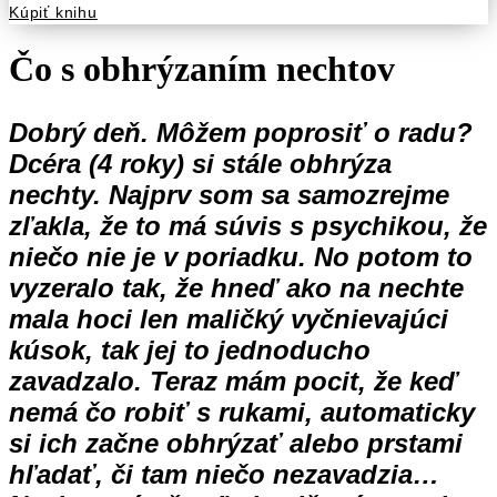
Kúpiť knihu
Čo s obhrýzaním nechtov
Dobrý deň. Môžem poprosiť o radu?
Dcéra (4 roky) si stále obhrýza
nechty. Najprv som sa samozrejme
zľakla, že to má súvis s psychikou, že
niečo nie je v poriadku. No potom to
vyzeralo tak, že hneď ako na nechte
mala hoci len maličký vyčnievajúci
kúsok, tak jej to jednoducho
zavadzalo. Teraz mám pocit, že keď
nemá čo robiť s rukami, automaticky
si ich začne obhrýzať alebo prstami
hľadať, či tam niečo nezavadzia…