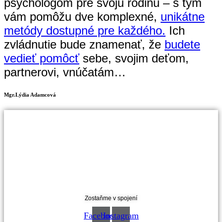
psychológom pre svoju rodinu – s tým
vám pomôžu dve komplexné,
unikátne
metódy dostupné pre každého.
Ich
zvládnutie bude znamenať, že
budete
vedieť pomôcť
sebe, svojim deťom,
partnerovi, vnúčatám…
Mgr.Lýdia Adamcová
Zostaňme v spojení
Facebook
Instagram