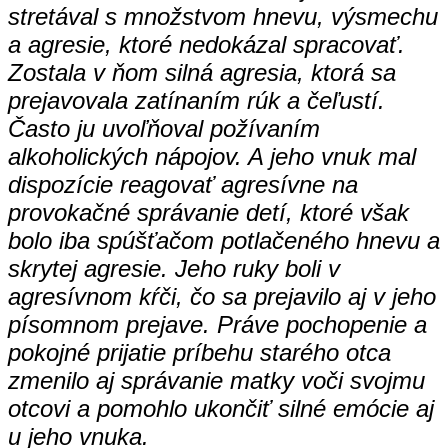
stretával s množstvom hnevu, výsmechu
a agresie, ktoré nedokázal spracovať.
Zostala v ňom silná agresia, ktorá sa
prejavovala zatínaním rúk a čeľustí.
Často ju uvoľňoval požívaním
alkoholických nápojov. A jeho vnuk mal
dispozície reagovať agresívne na
provokačné správanie detí, ktoré však
bolo iba spúšťačom potlačeného hnevu a
skrytej agresie. Jeho ruky boli v
agresívnom kŕči, čo sa prejavilo aj v jeho
písomnom prejave. Práve pochopenie a
pokojné prijatie príbehu starého otca
zmenilo aj správanie matky voči svojmu
otcovi a pomohlo ukončiť silné emócie aj
u jeho vnuka.