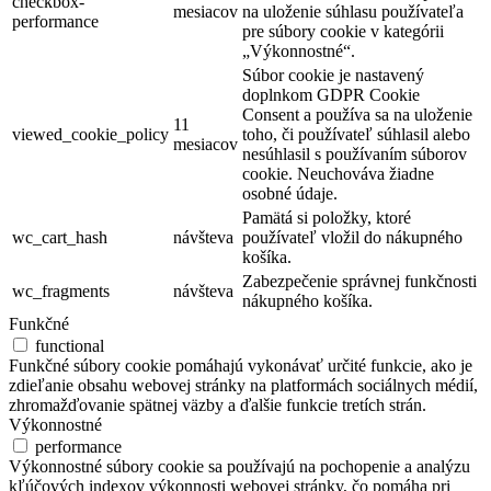
checkbox-
mesiacov
na uloženie súhlasu používateľa
performance
pre súbory cookie v kategórii
„Výkonnostné“.
Súbor cookie je nastavený
doplnkom GDPR Cookie
Consent a používa sa na uloženie
11
viewed_cookie_policy
toho, či používateľ súhlasil alebo
mesiacov
nesúhlasil s používaním súborov
cookie. Neuchováva žiadne
osobné údaje.
Pamätá si položky, ktoré
wc_cart_hash
návšteva
používateľ vložil do nákupného
košíka.
Zabezpečenie správnej funkčnosti
wc_fragments
návšteva
nákupného košíka.
Funkčné
functional
Funkčné súbory cookie pomáhajú vykonávať určité funkcie, ako je
zdieľanie obsahu webovej stránky na platformách sociálnych médií,
zhromažďovanie spätnej väzby a ďalšie funkcie tretích strán.
Výkonnostné
performance
Výkonnostné súbory cookie sa používajú na pochopenie a analýzu
kľúčových indexov výkonnosti webovej stránky, čo pomáha pri