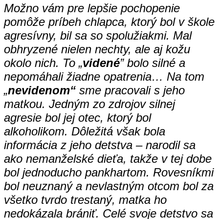
Možno vám pre lepšie pochopenie
pomôže príbeh chlapca,
ktorý bol v škole
agresívny, bil sa so spolužiakmi. Mal
obhryzené nielen nechty, ale aj kožu
okolo nich. To „
videné
” bolo silné a
nepomáhali žiadne opatrenia… Na tom
„
nevidenom“
sme pracovali s jeho
matkou. Jedným zo zdrojov silnej
agresie bol jej otec, ktorý bol
alkoholikom. Dôležitá však bola
informácia z jeho detstva – narodil sa
ako nemanželské dieťa, takže v tej dobe
bol jednoducho pankhartom. Rovesníkmi
bol neuznaný a nevlastným otcom bol za
všetko tvrdo trestaný, matka ho
nedokázala brániť. Celé svoje detstvo sa