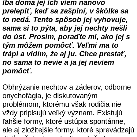
iba doma jej ich viem nanovo
prelepiť, keď sa zašpiní, v škôlke sa
to nedá. Tento spôsob jej vyhovuje,
sama si to pýta, aby jej nechty nešli
do úst. Prosím, poraďte mi, ako jej s
tým môžem pomôcť. Veľmi ma to
trápi a vidím, že aj ju. Chce prestať,
no sama to nevie a ja jej neviem
pomôcť.
Obhrýzanie nechtov a záderov, odborne
onychofágia, je diskutovaným
problémom, ktorému však rodičia nie
vždy pripisujú veľký význam. Existujú
ľahšie formy, ktoré ustúpia spontánne,
ale aj zložitejšie formy, ktoré sprevádzajú