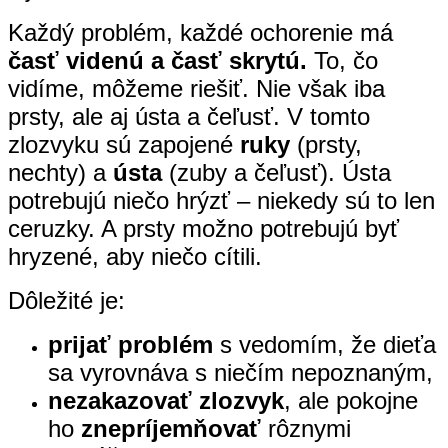
Každý problém, každé ochorenie má
časť videnú a časť skrytú.
To, čo
vidíme, môžeme riešiť. Nie však iba
prsty, ale aj ústa a čeľusť. V tomto
zlozvyku sú zapojené
ruky
(prsty,
nechty) a
ústa
(zuby a čeľusť). Ústa
potrebujú niečo hrýzť – niekedy sú to len
ceruzky. A prsty možno potrebujú byť
hryzené, aby niečo cítili.
Dôležité je:
prijať problém
s vedomím, že dieťa
sa vyrovnáva s niečím nepoznaným,
nezakazovať zlozvyk
, ale pokojne
ho
znepríjemňovať
rôznymi