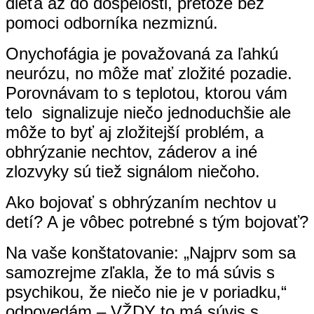
dieťa až do dospelosti, pretože bez
pomoci odborníka nezmiznú.
Onychofágia je považovaná za ľahkú
neurózu, no môže mať zložité pozadie.
Porovnávam to s teplotou, ktorou vám
telo signalizuje niečo jednoduchšie ale
môže to byť aj zložitejší problém, a
obhrýzanie nechtov, záderov a iné
zlozvyky sú tiež signálom niečoho.
Ako bojovať s obhrýzaním nechtov u
detí? A je vôbec potrebné s tým bojovať?
Na vaše konštatovanie: „Najprv som sa
samozrejme zľakla, že to má súvis s
psychikou, že niečo nie je v poriadku,“
odpovedám – VŽDY to má súvis s